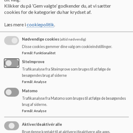
o
Klikker du på ’Gem valgte’ godkender du, at vi sætter
Det vedhæftede referat er opsummering af
l
cookies for de kategorier du har krydset af.
skoleudviklingssamtalen.
d
e
Læs mere i
cookiepolitik
.
Du kan læse om Københavns kommune rammer for
t
skoleudviklingssamtalerne her:
Skoleudviklingssamtalerne i Københavns Kommune
Nødvendige cookies
(altid nødvendig)
(kk.dk)
og du kan læse om de lovgivningsmæssige rammer
Disse cookies gemmer dine valg om cookieindstillinger.
for skoleudviklingssamtaler her:
Skoleudviklingssamtaler
Formål
:
Funktionalitet
| Børne– og Undervisningsministeriet
SiteImprove
Dokumenter
Trafikanalyse fra Siteimprove som bruges til at følge de
besøgendes brug af siderne
Referat SUS maj 2025.pdf
Formål
:
Analyse
Matomo
Trafikanalyse fra Matomo som bruges til at følge de besøgendes
Referat SUS 28. maj 2024.pdf
brug af siderne.
Formål
:
Analyse
Referat SUS 15. maj 2023_1.pdf
Aktiver/deaktivér alle
Brug denne kontakt til at aktivere/deaktivere alle apps.