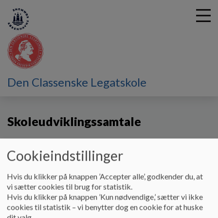
G
Den Classenske Legatskole
å
Om skolen
Skoleudviklingssamtale
t
i
Skoleudviklingssamtale
l
h
o
v
Skoleudviklingssamtaler erstatter det, der tidligere hed
Cookieindstillinger
e
kvalitetssamtale og kvalitetsrapport og er nyt fra skoleåret
d
2022/23.
Hvis du klikker på knappen ’Accepter alle’, godkender du, at
i
vi sætter cookies til brug for statistik.
Formålet med skoleudviklingssamtalen er at styrke dialogen,
n
Hvis du klikker på knappen ’Kun nødvendige,’ sætter vi ikke
forståelsen og samarbejdet om udviklingen af skolen, og den
d
cookies til statistik – vi benytter dog en cookie for at huske
sætter retningen for, hvad der skal evalueres ud fra.
h
dit valg.