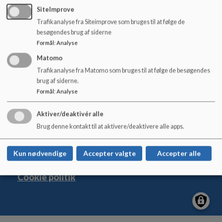
Referat SB-møde 16082022.pdf
o
SiteImprove
l
Trafikanalyse fra Siteimprove som bruges til at følge de
d
besøgendes brug af siderne
e
Formål
:
Analyse
t
Matomo
Den Classenske Legatskole
Trafikanalyse fra Matomo som bruges til at følge de besøgendes
brug af siderne.
Vester Voldgade 98
Formål
:
Analyse
dcl@kk.dk
33 66 21 90
Aktiver/deaktivér alle
EAN NR.
5798009377968
Brug denne kontakt til at aktivere/deaktivere alle apps.
Tilgængelighedserklæring
Sitemap
Kun nødvendige
Accepter valgte
Accepter alle
Cookie politik