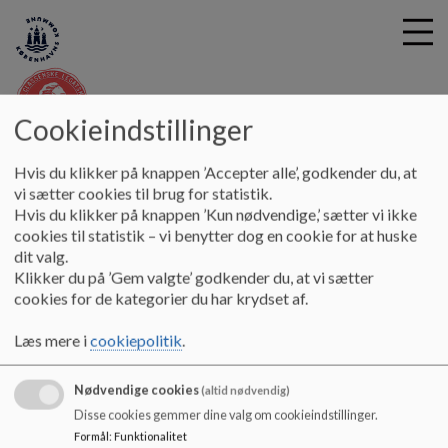
Cookieindstillinger
G
Den Classenske Legatskole
Hvis du klikker på knappen ’Accepter alle’, godkender du, at
å
Samarbejde med forældre
Referater fra skolebestyrelsens
vi sætter cookies til brug for statistik.
t
Hvis du klikker på knappen ’Kun nødvendige,’ sætter vi ikke
møder 2018-2022
Referat SB-møde 16.08.2022
i
cookies til statistik – vi benytter dog en cookie for at huske
l
dit valg.
h
Referat skolebestyrelsesmøde
Klikker du på ’Gem valgte’ godkender du, at vi sætter
o
cookies for de kategorier du har krydset af.
v
16.08.2022
e
Læs mere i
cookiepolitik
.
d
i
Referat skolebestyrelsesmøde 16.08.2022
Nødvendige cookies
n
(altid nødvendig)
d
Dokumenter mediebibliotek
Disse cookies gemmer dine valg om cookieindstillinger.
Dokument
h
Formål
:
Funktionalitet