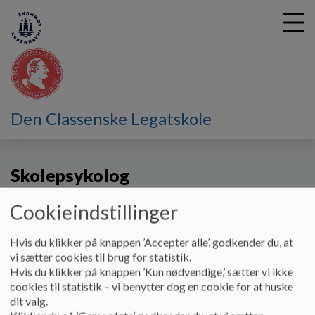
G
Den Classenske Legatskole
å
Kontakt
Skolepsykolog
t
i
Skolepsykolog
l
h
o
Cookieindstillinger
v
Skolepsykologen tilbyder pædagogisk-psykologisk
e
rådgivning (PPR) til børn, familier og skole, når der er opstår
Hvis du klikker på knappen ’Accepter alle’, godkender du, at
d
en akut eller mere langvarig bekymring for et barns udvikling.
vi sætter cookies til brug for statistik.
i
Hvis du klikker på knappen ’Kun nødvendige,’ sætter vi ikke
Når du er bekymret for et barns udvikling og trivsel,
n
cookies til statistik – vi benytter dog en cookie for at huske
anbefales det at forældre og lærere som det første skridt
d
dit valg.
drøfter dette indbyrdes.
h