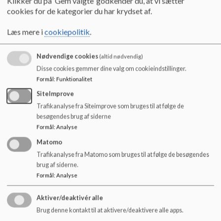
Klikker du på ’Gem valgte’ godkender du, at vi sætter
o
cookies for de kategorier du har krydset af.
Henvendelse kan foretages af klasselæreren, hjemmet eller
l
af eleven selv.
d
Læs mere i
cookiepolitik
.
e
Beslutning om at igangsætte rådgivning /bistand fra PPR
t
besluttes i samråd med forældre, skolepsykolog og skolen
Nødvendige cookies
(altid nødvendig)
(lærerteam, skolens ressourcecenter og ledelse) og med
Disse cookies gemmer dine valg om cookieindstillinger.
samtykke fra forældrene.
Formål
:
Funktionalitet
Skolepsykolog Peter Kovacs
SiteImprove
Kontakt: Send mig en besked i Aula med kort beskrivelse af
Trafikanalyse fra Siteimprove som bruges til at følge de
årsagen til din henvendelse (husk at markere beskeden som
besøgendes brug af siderne
"følsom")
Formål
:
Analyse
Telefon: 6040 5620 (ved henvendelser der haster).
Matomo
Skolepsykolog Sasja Melgaard Lassen
Trafikanalyse fra Matomo som bruges til at følge de besøgendes
brug af siderne.
Mail:
wr5d@kk.dk
Formål
:
Analyse
Telefon: 24 62 32 73
(ved henvendelser der haster).
Aktiver/deaktivér alle
Brug denne kontakt til at aktivere/deaktivere alle apps.