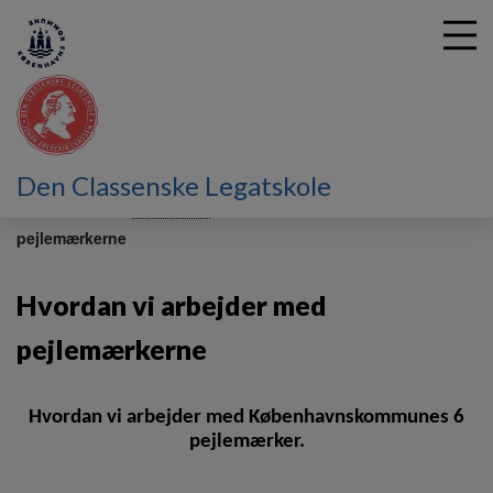
G
Den Classenske Legatskole
å
Fritidstilbud
Pædagogik
Hvordan vi arbejder med
t
pejlemærkerne
i
l
h
Hvordan vi arbejder med
o
v
pejlemærkerne
e
d
i
Hvordan vi arbejder med Københavnskommunes 6
n
pejlemærker.
d
h