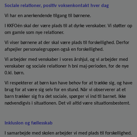
o
Sociale relationer, positiv voksenkontakt hver dag
l
d
Vi har en anerkendende tilgang til børnene.
e
I KKFOén skal der være plads til at dyrke venskaber. Vi støtter op
t
om gamle som nye relationer.
Vi viser børnene at der skal være plads til forskellighed. Derfor
afspejler personalegruppen også en forskellighed.
Vi arbejder med venskaber i vores årshjul, og vi arbejder med
venskaber og sociale relationer h bni maj-perioden, for de nye
0.kl. børn.
Vi respekterer at børn kan have behov for at trække sig, og have
brug for at være sig selv for en stund. Når vi observerer at et
barn trækker sig fra det sociale, spørger vi ind til barnet. Ikke
nødvendigvis i situationen. Det vil altid være situationsbestemt.
Inklusion og fællesskab
I samarbejde med skolen arbejder vi med plads til forskellighed.