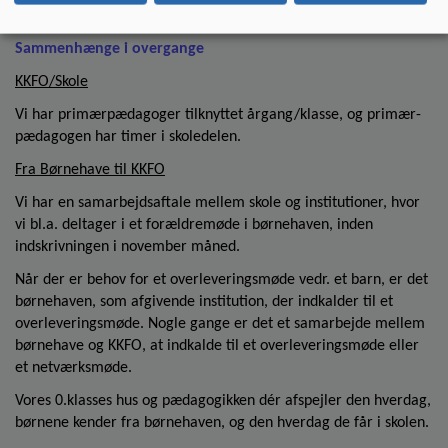
Sammenhænge i overgange
KKFO/Skole
Vi har primærpædagoger tilknyttet årgang/klasse, og primær-
pædagogen har timer i skoledelen.
Fra Børnehave til KKFO
Vi har en samarbejdsaftale mellem skole og institutioner, hvor
vi bl.a. deltager i et forældremøde i børnehaven, inden
indskrivningen i november måned.
Når der er behov for et overleveringsmøde vedr. et barn, er det
børnehaven, som afgivende institution, der indkalder til et
overleveringsmøde. Nogle gange er det et samarbejde mellem
børnehave og KKFO, at indkalde til et overleveringsmøde eller
et netværksmøde.
Vores 0.klasses hus og pædagogikken dér afspejler den hverdag,
børnene kender fra børnehaven, og den hverdag de får i skolen.