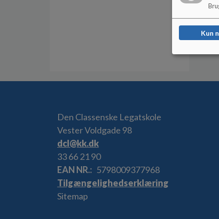
Brug
Kun 
Den Classenske Legatskole
Vester Voldgade 98
dcl@kk.dk
33 66 21 90
EAN NR.
5798009377968
Tilgængelighedserklæring
Sitemap