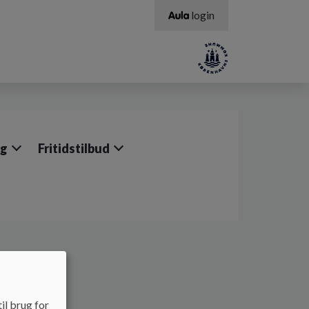
login
ng
Fritidstilbud
il brug for