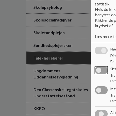
statistik.
Skolepsykolog
Hvis du klik
benytter dog
Skolesocialrådgiver
Klikker du p
krydset af.
Skoletandplejen
Læs mere i
Sundhedsplejersken
Nød
Dis
Tale- hørelærer
For
Sit
Ungdommens
Traf
Uddannelsesvejledning
For
Den Classenske Legatskoles
Ma
Understøttelsesfond
Tra
For
KKFO
Akt