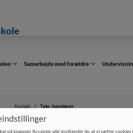
skole
olen
Samarbejde med forældre
Undervisni
Kontakt
Tale- hørelærer
indstillinger
Tale- hørelærer
ker på knappen ’Accepter alle’, godkender du, at vi sætter cookies t