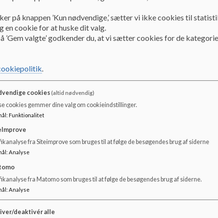
Tale- hørekonsulent Maiken Schrøder Jakobsen
ker på knappen ’Kun nødvendige,’ sætter vi ikke cookies til statisti
Telefon: 21 16 34 83
 en cookie for at huske dit valg.
E-mail: s92g@kk.dk
å ’Gem valgte’ godkender du, at vi sætter cookies for de kategorie
Tale-høre-konsulenten varetager tale-høre-undervisninge
cookiepolitik
.
Førstegangsundersøgelsen:
For at et barn kan få tale-høreundervisning, skal barnet i
vendige cookies
(altid nødvendig)
Rådgivning). Indstillingen skrives på et særligt skema, der 
udfyldes af hjemmet og/eller skolen, underskrives og sende
se cookies gemmer dine valg om cookieindstillinger.
forældre og barn til en førstegangsundersøgelse.
mål
:
Funktionalitet
eImprove
Ved undersøgelsen afdækkes tale-/høre-vanskelighederne, 
ikanalyse fra Siteimprove som bruges til at følge de besøgendes brug af siderne
behov for undervisning, udarbejder tale-høre-læreren et un
mål
:
Analyse
behov for yderligere uddybende undersøgelser, kan tale-hø
barnet til en uddybende undersøgelse hos specialister.
tomo
fikanalyse fra Matomo som bruges til at følge de besøgendes brug af siderne.
Undervisningen:
mål
:
Analyse
Taleundervisningen foregår fortrinsvis i undervisningstiden
perioder individuelt eller i små grupper. Både hjemmet, sko
iver/deaktivér alle
på forståelse, træning og støtte. Sker der ændringer eller 