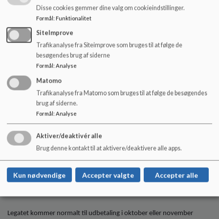
Disse cookies gemmer dine valg om cookieindstillinger.
Formål
:
Funktionalitet
Ansøgerne prioriteres i forhold til, om de er optaget på et fremtidigt
SiteImprove
studieophold i udlandet, har afsluttet en bacheloruddannelse og er
Trafikanalyse fra Siteimprove som bruges til at følge de
værdig trængende.
besøgendes brug af siderne
Formål
:
Analyse
Matomo
Trafikanalyse fra Matomo som bruges til at følge de besøgendes
Ansøgningsskema kan hentes herunder eller ved henvendelse til
brug af siderne.
skolen hos skolesekretær Maria Sandberg på tlf. 33 66 21 90.
Formål
:
Analyse
Aktiver/deaktivér alle
Det udfyldte ansøgningsskema samt bilag sendes senest den 29. april
Brug denne kontakt til at aktivere/deaktivere alle apps.
2026 til Område Amager via Digital Post på Borger.dk med emnetekst
”Legat - att. Svend Alleslev”. Link kan findes på skolens hjemmeside.
Kun nødvendige
Accepter valgte
Accepter alle
Legatet kommer normalt til udbetaling i oktober eller november