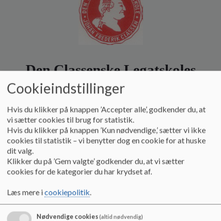
o
l
d
e
t
Den Classenske Legatskoles
Understøttelsesfond
Cookieindstillinger
Hvis du klikker på knappen ’Accepter alle’, godkender du, at
vi sætter cookies til brug for statistik.
LEDIGT LEGAT
Hvis du klikker på knappen ’Kun nødvendige,’ sætter vi ikke
cookies til statistik – vi benytter dog en cookie for at huske
dit valg.
Klikker du på ’Gem valgte’ godkender du, at vi sætter
”Den Classenske Legatskoles Understøttelsesfond” uddeler årligt 2
cookies for de kategorier du har krydset af.
legatportioner á kr. 15.000 til børn af Forsvarets befalingsmænd af
linien samt officerer på det militære lederniveau, til uddannelse ved
Læs mere i
cookiepolitik
.
statens højere læreanstalter eller anden videregående uddannelse.
Der tildeles ikke legat til børn af officerer på det militære chefniveau.
Nødvendige cookies
(altid nødvendig)