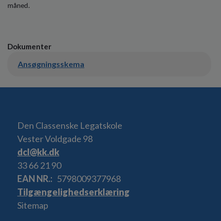
måned.
Dokumenter
Ansøgningsskema
Den Classenske Legatskole
Vester Voldgade 98
dcl@kk.dk
33 66 21 90
EAN NR.
5798009377968
Tilgængelighedserklæring
Sitemap