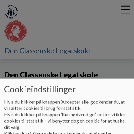
G
Den Classenske Legatskole
å
Kontakt
Skolens Kontor
t
i
Den Classenske Legatskole
l
h
o
Cookieindstillinger
v
Vester Voldgade 98
e
Hvis du klikker på knappen ’Accepter alle’, godkender du, at
1552 København V
d
vi sætter cookies til brug for statistik.
i
Hvis du klikker på knappen ’Kun nødvendige,’ sætter vi ikke
Telefon:
33 66 21 90
n
cookies til statistik – vi benytter dog en cookie for at huske
d
E-mail: dcl@kk.dk
dit valg.
h
Klikker du på ’Gem valgte’ godkender du, at vi sætter