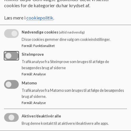
o
Du finder skolens kontor i stueetagen. Indgang
cookies for de kategorier du har krydset af.
l
gennem den store port.
d
Læs mere i
cookiepolitik
.
e
t
Skoleleder
Lars Rye Vadmand
Nødvendige cookies
(altid nødvendig)
Souschef
Line L. Justesen
Disse cookies gemmer dine valg om cookieindstillinger.
Afdelingsleder
Camilla Lønquist Jæger
Formål
:
Funktionalitet
KKFO-leder
Göksen Balsizan
SiteImprove
Skolesekretær
Maria Sandberg
Trafikanalyse fra Siteimprove som bruges til at følge de
Teknisk servicemedarbejder
Carsten Johansen
besøgendes brug af siderne
Formål
:
Analyse
Matomo
Trafikanalyse fra Matomo som bruges til at følge de besøgendes
brug af siderne.
Formål
:
Analyse
Aktiver/deaktivér alle
Brug denne kontakt til at aktivere/deaktivere alle apps.