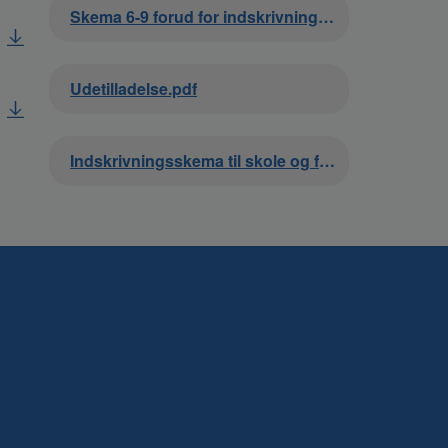
Dokument
Skema 6-9 forud for indskrivning_DCL_2023.pdf
Dokument
Udetilladelse.pdf
Dokument
Indskrivningsskema til skole og fritidsinstitution.pdf