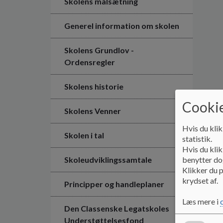
Skolens målsætning
Generel information om skolen
Skolens Grundlov -
Ordensregler
Skolens historie
Cookie
Skolens Venner
Hvis du klik
Skolen i tal
statistik.
Hvis du klik
benytter dog
Skoleudviklingssamtale
Klikker du p
krydset af.
Principper og handleplaner
Læs mere i
Den Classenske Legatskoles
Understøttelsesfond