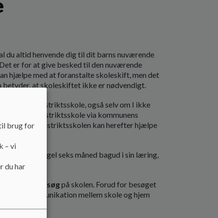
e
l du altid henvende dig til dit barns nuværende
 Det er for at give besked til den nuværende
kan hjælpe med at foranstalte skoleskift, men det
 betyder, at skoleskiftet ikke er nødvendigt.
l jeres barns distriktsskole, også selv om I ikke
de jeres barns distriktsskole via kommunens
ns Kommune
. Distriktsskolen kan herefter hjælpe
il brug for
tskole.
k – vi
 tommelfingerregel seks måned bagud i sin læring,
og en ny skole.
r du har
iteret på et
besøg
på skolen. Forud for besøget
p for god kommunikation mellem skole og hjem