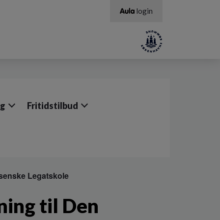
login
ng
Fritidstilbud
assenske Legatskole
ning til Den