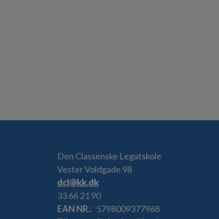
Den Classenske Legatskole
Vester Voldgade 98
dcl@kk.dk
33 66 21 90
EAN NR.
5798009377968