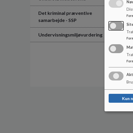
Nød
Dis
Det kriminal præventive
For
samarbejde - SSP
Sit
Traf
Undervisningsmiljøvurdering
For
Ma
Tra
For
Akt
Brug
Kun 