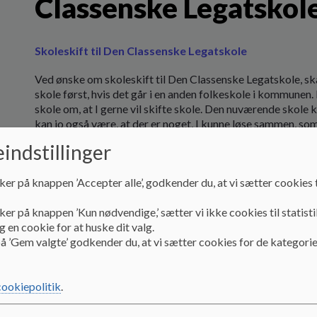
Classenske Legatskol
Skoleskift til Den Classenske Legatskole
Ved ønske om skoleskift til Den Classenske Legatskole, ska
skole først, hvis det går i en anden folkeskole i kommunen.
skole om, at I gerne vil skifte skole. Den nuværende skole 
kan jo også være, at der er noget, I kunne løse sammen, som
indstillinger
Kommer I fra en privat- eller friskole skal I tage kontakt ti
ønsker, at jeres barn skal gå på den lokale skole. I kan fin
hjemmeside:
Skole og fritidsinstitution | Københav
ker på knappen ’Accepter alle’, godkender du, at vi sætter cookies t
jer med at foranstalte skoleskiftet til Den Classenske Lega
ker på knappen ’Kun nødvendige,’ sætter vi ikke cookies til statisti
For det er en stor ting at skifte skole. Et barn sættes som
 en cookie for at huske dit valg.
og det kræver meget socialt at omstille sig til en ny klasse 
å ’Gem valgte’ godkender du, at vi sætter cookies for de kategorie
Hvis der er plads på årgangen, bliver I som familie først inv
skal I sætte jer ind i Skolens Grundlov (
LINK
) samt princi
cookiepolitik
.
(
LINK
).