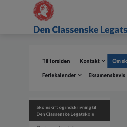
G
å
t
i
Den Classenske Legat
l
h
o
v
e
d
Til forsiden
Kontakt
Om sk
i
n
d
Feriekalender
Eksamensbevis
h
o
l
d
e
Skoleskift og indskrivning til
t
Den Classenske Legatskole