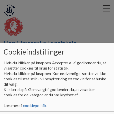
G
Den Classenske Legatskole
å
Fritidstilbud
Pædagogik
Tilsynsrapport 2024
Cookieindstillinger
t
i
Pædagogisk Tilsyn
l
Hvis du klikker på knappen ’Accepter alle’, godkender du, at
h
vi sætter cookies til brug for statistik.
o
Hvis du klikker på knappen ’Kun nødvendige,’ sætter vi ikke
v
cookies til statistik – vi benytter dog en cookie for at huske
I Københavns Kommune gennemføres årligt tilsyn med det
e
dit valg.
pædagogiske arbejde. Tilsynet skal sikre, at børn og unge har
d
Klikker du på ’Gem valgte’ godkender du, at vi sætter
de bedste betingelser for at trives, lære, udvikle sig og
i
cookies for de kategorier du har krydset af.
dannes. Samtidig bidrager det pædagogiske tilsyn til, at vi
n
hele tiden udvikler den pædagogiske kvalitet. Tilsynet
d
Læs mere i
cookiepolitik
.
udføres af pædagogiske konsulenter gennem observationer
h
af hverdagen i institutionen samt dialoger med ledelse,