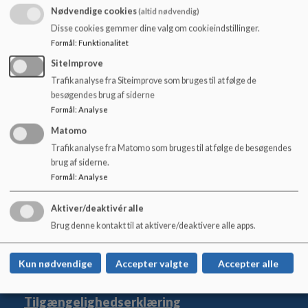
o
medarbejder- og forældrerepræsentanter.
Nødvendige cookies
(altid nødvendig)
l
Disse cookies gemmer dine valg om cookieindstillinger.
d
Det årlige tilsyn dokumenteres i en tilsynsrapport, som
Formål
:
Funktionalitet
e
præsenteres og drøftes som et fast punkt på det årlige
t
forældremøde. Du kan læse vores nyeste tilsynsrapport
her
.
SiteImprove
Trafikanalyse fra Siteimprove som bruges til at følge de
Har du spørgsmål til tilsynsrapporten, er du velkommen til at
besøgendes brug af siderne
kontakte lederen. Du kan læse mere om det pædagogiske
Formål
:
Analyse
tilsyn på Københavns Kommunes hjemmeside her:
Matomo
Pædagogisk tilsyn i dagtilbud | Københavns Kommune
Trafikanalyse fra Matomo som bruges til at følge de besøgendes
brug af siderne.
Formål
:
Analyse
Den Classenske Legatskole
Aktiver/deaktivér alle
Vester Voldgade 98
Brug denne kontakt til at aktivere/deaktivere alle apps.
dcl@kk.dk
33 66 21 90
Kun nødvendige
Accepter valgte
Accepter alle
EAN NR.
5798009377968
Tilgængelighedserklæring