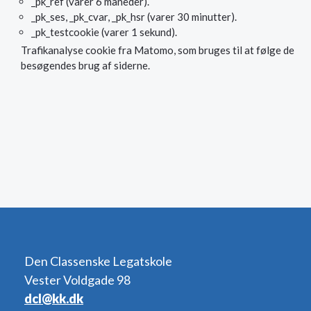
_pk_ref (varer 6 måneder).
_pk_ses, _pk_cvar, _pk_hsr (varer 30 minutter).
_pk_testcookie (varer 1 sekund).
Trafikanalyse cookie fra Matomo, som bruges til at følge de
besøgendes brug af siderne.
Den Classenske Legatskole
Vester Voldgade 98
dcl@kk.dk