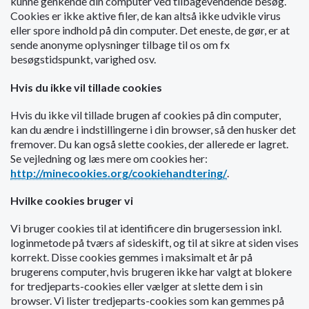
kunne genkende din computer ved tilbagevendende besøg.
o
Cookies er ikke aktive filer, de kan altså ikke udvikle virus
l
eller spore indhold på din computer. Det eneste, de gør, er at
d
sende anonyme oplysninger tilbage til os om fx
e
besøgstidspunkt, varighed osv.
t
Hvis du ikke vil tillade cookies
Hvis du ikke vil tillade brugen af cookies på din computer,
kan du ændre i indstillingerne i din browser, så den husker det
fremover. Du kan også slette cookies, der allerede er lagret.
Se vejledning og læs mere om cookies her:
http://minecookies.org/cookiehandtering/
.
Hvilke cookies bruger vi
Vi bruger cookies til at identificere din brugersession inkl.
loginmetode på tværs af sideskift, og til at sikre at siden vises
korrekt. Disse cookies gemmes i maksimalt et år på
brugerens computer, hvis brugeren ikke har valgt at blokere
for tredjeparts-cookies eller vælger at slette dem i sin
browser. Vi lister tredjeparts-cookies som kan gemmes på