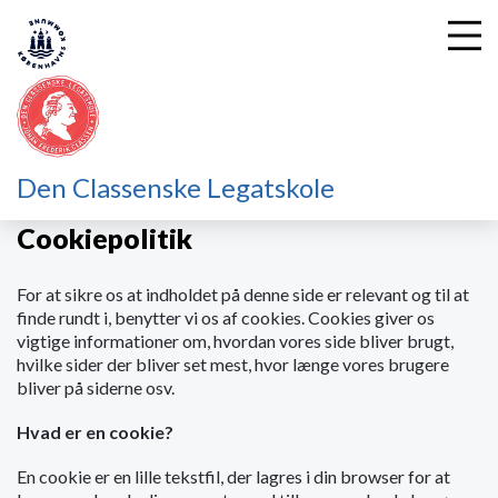
G
Den Classenske Legatskole
å
t
Cookiepolitik
i
l
For at sikre os at indholdet på denne side er relevant og til at
h
finde rundt i, benytter vi os af cookies. Cookies giver os
o
vigtige informationer om, hvordan vores side bliver brugt,
v
hvilke sider der bliver set mest, hvor længe vores brugere
e
bliver på siderne osv.
d
i
Hvad er en cookie?
n
d
En cookie er en lille tekstfil, der lagres i din browser for at
h