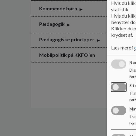
Hvis du klik
Kommende børn
statistik.
Hvis du klik
benytter dog
Pædagogik
Klikker du p
krydset af.
Pædagogiske principper
Læs mere i
Mobilpolitik på KKFO´en
Nød
Dis
For
Sit
Traf
For
Ma
Tra
For