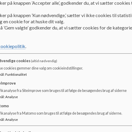
ker på knappen ’Accepter alle’, godkender du, at vi sætter cookies t
KKFOéns forældreråd 2024/2025:
ker på knappen ’Kun nødvendige,’ sætter vi ikke cookies til statisti
 en cookie for at huske dit valg.
å ’Gem valgte’ godkender du, at vi sætter cookies for de kategorie
Cheni M. Foo, mor til Eigil 2.u
Marie L. Hansen, mor til Karlos 1.
U
cookiepolitik
.
Signe R. Hein, mor til Ruben 1.u
vendige cookies
(altid nødvendig)
Sine V. Schlüter, mor til Elias 1.u
se cookies gemmer dine valg om cookieindstillinger.
mål
:
Funktionalitet
Vibeke L. Bruun-Toft, mor til Bjørn 1.u
eImprove
ikanalyse fra Siteimprove som bruges til at følge de besøgendes brug af siderne
Laura Becker, mor til Noah 0.u
mål
:
Analyse
Mattias Kraemer, far til Ivy 0.v
tomo
fikanalyse fra Matomo som bruges til at følge de besøgendes brug af siderne.
Lasse Grandorf, far til Mons 0.v - Forperson
mål
:
Analyse