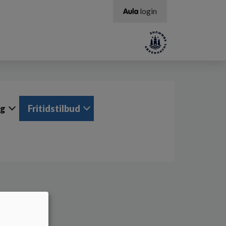
login
ng
Fritidstilbud