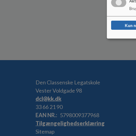
Akt
Brug
Kun 
Den Classenske Legatskole
Vester Voldgade 98
dcl@kk.dk
33 66 21 90
EAN NR.
5798009377968
Tilgængelighedserklæring
Sitemap