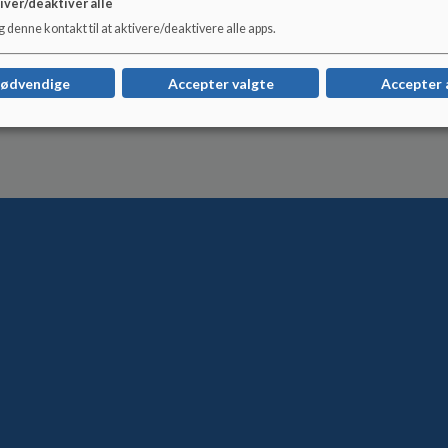
iver/deaktivér alle
Medarbejderrepræsentanter:
 denne kontakt til at aktivere/deaktivere alle apps.
Nina & Anders
nødvendige
Accepter valgte
Accepter 