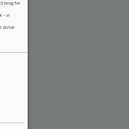
il brug for
k – vi
r du har