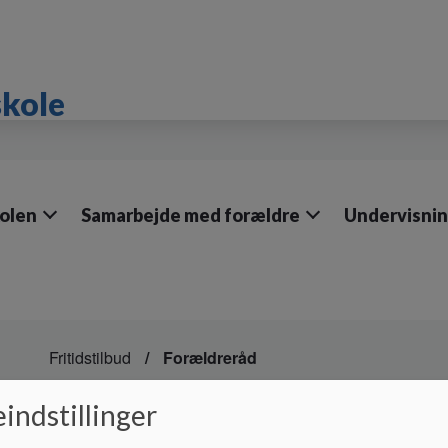
skole
olen
Samarbejde med forældre
Undervisni
Fritidstilbud
Forældreråd
Forældreråd
indstillinger