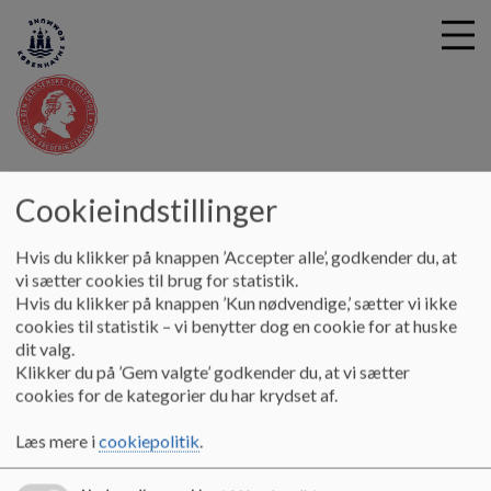
G
Den Classenske Legatskole
å
Cookieindstillinger
Kontakt
Sundhedsplejersken
t
i
Hvis du klikker på knappen ’Accepter alle’, godkender du, at
Sundhedsplejersken
l
vi sætter cookies til brug for statistik.
h
Hvis du klikker på knappen ’Kun nødvendige,’ sætter vi ikke
o
cookies til statistik – vi benytter dog en cookie for at huske
v
Sundhedsplejerske Pia Jellerup
dit valg.
e
Klikker du på ’Gem valgte’ godkender du, at vi sætter
Telefon: 60 40 56 09
d
cookies for de kategorier du har krydset af.
E-mail:
h557@kk.dk
i
n
Skolesundhedstjenesten skal være med til at styrke børnenes
Læs mere i
cookiepolitik
.
d
sundhed og velvære. Den er forebyggende, men ved behov
h
for behandling henvises til egen læge.