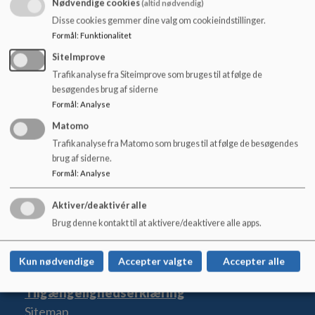
Nødvendige cookies
(altid nødvendig)
o
l
Skolesundhedsplejersken foretager sundhedsorienterende
Disse cookies gemmer dine valg om cookieindstillinger.
d
samtaler og undersøgelser i 0. klasse, 5. klasse og 8. klasse.
Formål
:
Funktionalitet
e
SiteImprove
De øvrige klassetrin har mulighed for klasseundervisning i
t
Trafikanalyse fra Siteimprove som bruges til at følge de
forskellige sundhedsrelaterede emner i samarbejde med
besøgendes brug af siderne
lærerne. Derudover ses børnene efter behov, når en elev,
Formål
:
Analyse
forældre, lærer eller sundhedsplejerske skønner det
nødvendigt.
Matomo
Trafikanalyse fra Matomo som bruges til at følge de besøgendes
brug af siderne.
Formål
:
Analyse
Den Classenske Legatskole
Aktiver/deaktivér alle
Vester Voldgade 98
Brug denne kontakt til at aktivere/deaktivere alle apps.
dcl@kk.dk
33 66 21 90
Kun nødvendige
Accepter valgte
Accepter alle
EAN NR.
5798009377968
Tilgængelighedserklæring
Sitemap